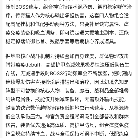
压制BOSS速度，组合神官持续嘲讽承伤、祭司稳定群体治
疗，传奇猎人作为核心输出承担伤害，这套四人物组合适
配高配挂机和低配手动两种方法，只要补足诀窍属性、瘟
疫免疫装备和吸血词条，即可稳定通关掘地虫副本，还能
稳定掉落统御匕首、残酷手套等后期核心养成道具。
掘地虫核心战斗机制为持续叠加自身速度，群体物理攻击
附带瘟疫debuff，高额护甲衰减效果极易快速压低队伍生
存线，无减速手段时BOSS行动频率会不断暴涨，短时刻内
连续爆发伤害直接秒杀后排输出和治疗，因此幻境先知是
阵型不可替换的核心人物，装备、魔石、战利品全部堆叠
纯诀窍属性，技能仅开始减速循环，无需额外输出技能，
越高的诀窍数值越能持续压低掘地虫行动速度，从根源降
低全队承伤压力。神官负责全程嘲讽吸引全部普攻和群体
伤害，装备优先选择高体质、高护甲防具，组合瘟疫免疫
饰品规避持续掉血，战斗全程保持嘲讽不中断，低配练度