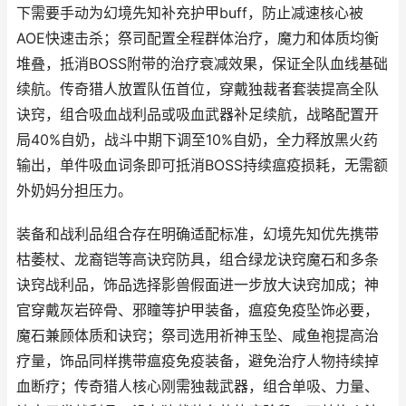
下需要手动为幻境先知补充护甲buff，防止减速核心被
AOE快速击杀；祭司配置全程群体治疗，魔力和体质均衡
堆叠，抵消BOSS附带的治疗衰减效果，保证全队血线基础
续航。传奇猎人放置队伍首位，穿戴独裁者套装提高全队
诀窍，组合吸血战利品或吸血武器补足续航，战略配置开
局40%自奶，战斗中期下调至10%自奶，全力释放黑火药
输出，单件吸血词条即可抵消BOSS持续瘟疫损耗，无需额
外奶妈分担压力。
装备和战利品组合存在明确适配标准，幻境先知优先携带
枯萎杖、龙裔铠等高诀窍防具，组合绿龙诀窍魔石和多条
诀窍战利品，饰品选择影兽假面进一步放大诀窍加成；神
官穿戴灰岩碎骨、邪瞳等护甲装备，瘟疫免疫坠饰必要，
魔石兼顾体质和诀窍；祭司选用祈神玉坠、咸鱼袍提高治
疗量，饰品同样携带瘟疫免疫装备，避免治疗人物持续掉
血断疗；传奇猎人核心刚需独裁武器，组合单吸、力量、