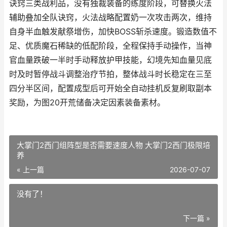
诀窍三类战利品，没有独裁装备的练度阶段，可替换火法
辅助叠加全队诀窍，火法战略配置奶一次攻击两次，维持
自身半血触发献祭增伤，加快BOSS斩杀速度。锻造数值不
足、优质魔石稀缺的低配阶段，全程保持手动操作，当神
官血量跌破一半时手动释放护甲技能，幻境先知血量见底
时及时暂停战斗调整治疗节拍，整体战斗时长稳定在三至
四分半区间，配置成型后可开始全自动挂机反复刷取副本
奖励，为图20开荒储备决定因素装备素材。
大掌门2西门组阵型是否需要速度人物 大掌门2西门极限培
养
« 上一篇
2026-07-07
没有了！
下一篇 »